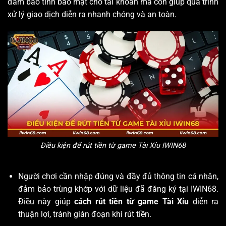
đảm bảo tính bảo mật cho tài khoản mà còn giúp quá trình
xử lý giao dịch diễn ra nhanh chóng và an toàn.
Điều kiện để rút tiền từ game Tài Xỉu IWIN68
Người chơi cần nhập đúng và đầy đủ thông tin cá nhân,
đảm bảo trùng khớp với dữ liệu đã đăng ký tại IWIN68.
Điều này giúp
cách rút tiền từ game Tài Xỉu
diễn ra
thuận lợi, tránh gián đoạn khi rút tiền.