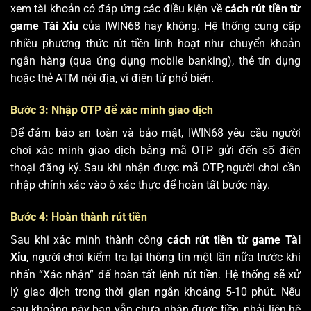
xem tài khoản có đáp ứng các điều kiện về
cách rút tiền từ
game Tài Xỉu
của IWIN68 hay không. Hệ thống cung cấp
nhiều phương thức rút tiền linh hoạt như chuyển khoản
ngân hàng (qua ứng dụng mobile banking), thẻ tín dụng
hoặc thẻ ATM nội địa, ví điện tử phổ biến.
Bước 3: Nhập OTP để xác minh giao dịch
Để đảm bảo an toàn và bảo mật, IWIN68 yêu cầu người
chơi xác minh giao dịch bằng mã OTP gửi đến số điện
thoại đăng ký. Sau khi nhận được mã OTP, người chơi cần
nhập chính xác vào ô xác thực để hoàn tất bước này.
Bước 4: Hoàn thành rút tiền
Sau khi xác minh thành công
cách rút tiền từ game Tài
Xỉu
, người chơi kiểm tra lại thông tin một lần nữa trước khi
nhấn “Xác nhận” để hoàn tất lệnh rút tiền. Hệ thống sẽ xử
lý giao dịch trong thời gian ngắn khoảng 5-10 phút. Nếu
sau khoảng này bạn vẫn chưa nhận được tiền, phải liên hệ