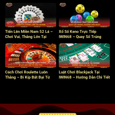
Tiến Lên Miền Nam 52 Lá –
Xổ Số Keno Trực Tiếp
Chơi Vui, Thắng Lớn Tại
IWIN68 – Quay Số Trúng
Iwin68
Thưởng Mỗi Ngày
Cách Chơi Roulette Luôn
Luật Chơi Blackjack Tại
Thắng – Bí Kíp Bất Bại Từ
IWIN68 – Hướng Dẫn Chi Tiết
Cao Thủ
Từ A-Z