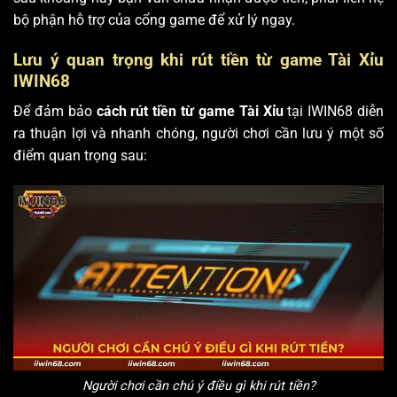
bộ phận hỗ trợ của cổng game để xử lý ngay.
Lưu ý quan trọng khi rút tiền từ game Tài Xỉu
IWIN68
Để đảm bảo
cách rút tiền từ game Tài Xỉu
tại IWIN68 diễn
ra thuận lợi và nhanh chóng, người chơi cần lưu ý một số
điểm quan trọng sau:
Người chơi cần chú ý điều gì khi rút tiền?