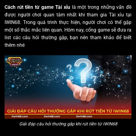
Cách rút tiền từ game Tài xỉu
là một trong những vấn đề
được người chơi quan tâm nhất khi tham gia Tài xỉu tại
IWIN68. Trong quá trình thực hiện, người chơi có thể gặp
một số thắc mắc liên quan. Hôm nay, cổng game sẽ đưa ra
list các câu hỏi thường gặp, bạn nên tham khảo để biết
thêm nhé
Giải đáp câu hỏi thường gặp khi rút tiền từ IWIN68