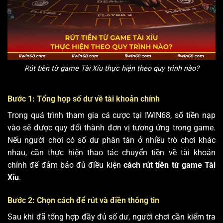
Rút tiền từ game Tài Xỉu thực hiện theo quy trình nào?
Bước 1: Tổng hợp số dư về tài khoản chính
Trong quá trình tham gia cá cược tại IWIN68, số tiền nạp
vào sẽ được quy đổi thành đơn vị tương ứng trong game.
Nếu người chơi có số dư phân tán ở nhiều trò chơi khác
nhau, cần thực hiện thao tác chuyển tiền về tài khoản
chính để đảm bảo đủ điều kiện
cách rút tiền từ game Tài
Xỉu
.
Bước 2: Chọn cách để rút và điền thông tin
Sau khi đã tổng hợp đầy đủ số dư, người chơi cần kiểm tra