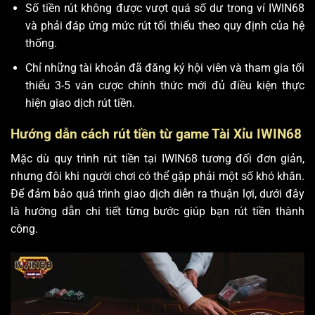
Số tiền rút không được vượt quá số dư trong ví IWIN68
và phải đáp ứng mức rút tối thiểu theo quy định của hệ
thống.
Chỉ những tài khoản đã đăng ký hội viên và tham gia tối
thiểu 3-5 ván cược chính thức mới đủ điều kiện thực
hiện giao dịch rút tiền.
Hướng dẫn cách rút tiền từ game Tài Xỉu IWIN68
Mặc dù quy trình rút tiền tại IWIN68 tương đối đơn giản,
nhưng đôi khi người chơi có thể gặp phải một số khó khăn.
Để đảm bảo quá trình giao dịch diễn ra thuận lợi, dưới đây
là hướng dẫn chi tiết từng bước giúp bạn rút tiền thành
công.