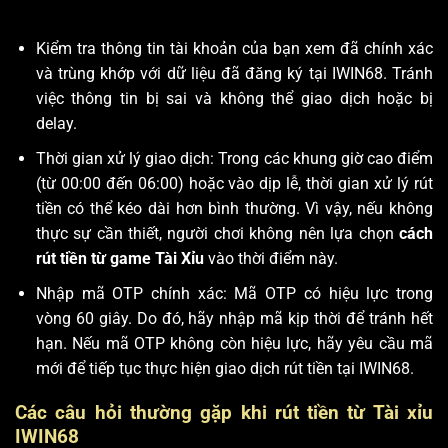
Kiểm tra thông tin tài khoản của bạn xem đã chính xác
và trùng khớp với dữ liệu đã đăng ký tại IWIN68. Tránh
việc thông tin bị sai và không thể giao dịch hoặc bị
delay.
Thời gian xử lý giao dịch: Trong các khung giờ cao điểm
(từ 00:00 đến 06:00) hoặc vào dịp lễ, thời gian xử lý rút
tiền có thể kéo dài hơn bình thường. Vì vậy, nếu không
thực sự cần thiết, người chơi không nên lựa chọn
cách
rút tiền từ game Tài Xỉu
vào thời điểm này.
Nhập mã OTP chính xác: Mã OTP có hiệu lực trong
vòng 60 giây. Do đó, hãy nhập mã kịp thời để tránh hết
hạn. Nếu mã OTP không còn hiệu lực, hãy yêu cầu mã
mới để tiếp tục thực hiện giao dịch rút tiền tại IWIN68.
Các câu hỏi thường gặp khi rút tiền từ Tài xỉu
IWIN68