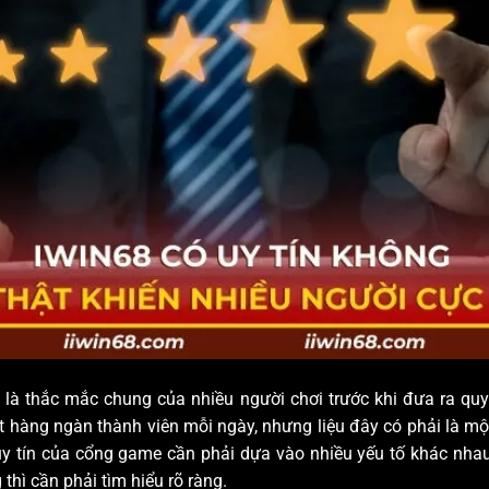
 là thắc mắc chung của nhiều người chơi trước khi đưa ra quy
t hàng ngàn thành viên mỗi ngày, nhưng liệu đây có phải là mộ
y tín của cổng game cần phải dựa vào nhiều yếu tố khác nh
thì cần phải tìm hiểu rõ ràng.