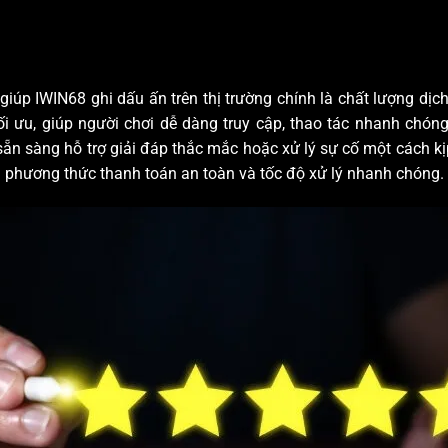
úp IWIN68 ghi dấu ấn trên thị trường chính là chất lượng dịch
ối ưu, giúp người chơi dễ dàng truy cập, thao tác nhanh chón
ẵn sàng hỗ trợ giải đáp thắc mắc hoặc xử lý sự cố một cách kịp
ều phương thức thanh toán an toàn và tốc độ xử lý nhanh chóng.