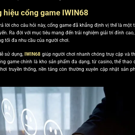
g hiệu cổng game IWIN68
rả lời cho câu hỏi này, cổng game đã khẳng định vị thế là một
yến. Ra đời với mục tiêu mang đến trải nghiệm giải trí đỉnh cao
 tối đa nhu cầu của người chơi.
 dễ sử dụng,
IWIN68
giúp người chơi nhanh chóng truy cập và th
ổng game chính là kho sản phẩm đa dạng, từ casino, thể thao 
chơi truyền thống, nền tảng còn thường xuyên cập nhật sản