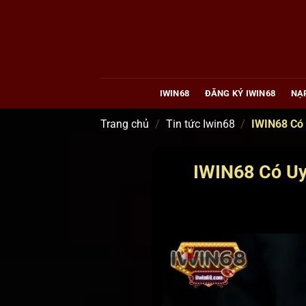
Bỏ
qua
nội
dung
IWIN68
ĐĂNG KÝ IWIN68
NẠP
Trang chủ
/
Tin tức Iwin68
/
IWIN68 Có 
IWIN68 Có Uy