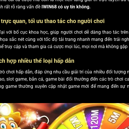
h rất rõ ràng vấn đề
IWIN68 có uy tín không.
 trực quan, tối ưu thao tác cho người chơi
ại với bố cục khoa học, giúp người chơi dễ dàng thao tác trên
họa sắc nét cùng với tốc độ tải trang nhanh mang đến trải ng
hể truy cập và tham gia cá cược mọi lúc, mọi nơi mà không gặp
ích hợp nhiều thể loại hấp dẫn
 chơi hấp dẫn, đáp ứng nhu cầu giải trí của nhiều đối tượng n
ao, slot game, bắn cá, game bài đổi thưởng đến các trò chơi c
 cổng game thường xuyên cập nhật game mới để mang đến sự 