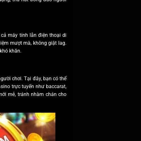
 cả máy tính lẫn điện thoại di
hiệm mượt mà, không giật lag.
 khó khăn.
gười chơi. Tại đây, bạn có thể
asino trực tuyến như baccarat,
mới mẻ, tránh nhàm chán cho