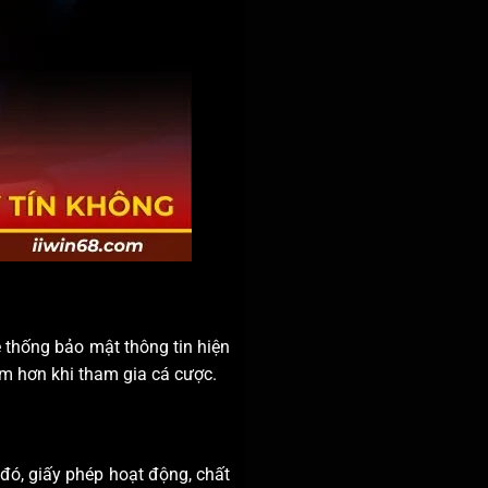
 thống bảo mật thông tin hiện
âm hơn khi tham gia cá cược.
đó, giấy phép hoạt động, chất