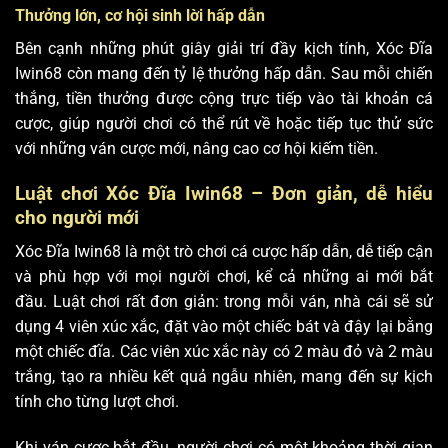
Thưởng lớn, cơ hội sinh lời hấp dẫn
Bên cạnh những phút giây giải trí đầy kịch tính, Xóc Đĩa
Iwin68 còn mang đến tỷ lệ thưởng hấp dẫn. Sau mỗi chiến
thắng, tiền thưởng được cộng trực tiếp vào tài khoản cá
cược, giúp người chơi có thể rút về hoặc tiếp tục thử sức
với những ván cược mới, nâng cao cơ hội kiếm tiền.
Luật chơi Xóc Đĩa Iwin68 – Đơn giản, dễ hiểu
cho người mới
Xóc Đĩa Iwin68 là một trò chơi cá cược hấp dẫn, dễ tiếp cận
và phù hợp với mọi người chơi, kể cả những ai mới bắt
đầu. Luật chơi rất đơn giản: trong mỗi ván, nhà cái sẽ sử
dụng 4 viên xúc xắc, đặt vào một chiếc bát và đậy lại bằng
một chiếc đĩa. Các viên xúc xắc này có 2 màu đỏ và 2 màu
trắng, tạo ra nhiều kết quả ngẫu nhiên, mang đến sự kịch
tính cho từng lượt chơi.
Khi ván cược bắt đầu, người chơi có một khoảng thời gian