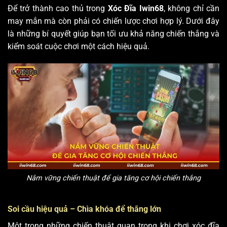
Để trở thành cao thủ trong
Xóc Đĩa Iwin68
, không chỉ cần
may mắn mà còn phải có chiến lược chơi hợp lý. Dưới đây
là những bí quyết giúp bạn tối ưu khả năng chiến thắng và
kiểm soát cuộc chơi một cách hiệu quả.
Nắm vững chiến thuật để gia tăng cơ hội chiến thắng
Soi cầu hiệu quả – Chìa khóa để thắng lớn
Một trong những chiến thuật quan trọng khi chơi xóc đĩa