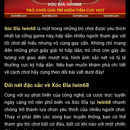
Xóc Đĩa Iwin68
là một trong những trò chơi được yêu thích
nhất tại cổng game này, hấp dẫn nhiều người tham gia với
lối chơi dễ hiểu nhưng vô cùng gay cấn. Không chỉ mang
đến những phút giây giải trí hấp dẫn, trò chơi còn gây ấn
tượng với giao diện mượt mà, hình ảnh sắc nét và tỷ lệ
thưởng cực kỳ hấp dẫn. Nếu bạn muốn khám phá chi tiết
về cách chơi hãy cùng theo dõi bài viết dưới đây!
Đôi nét đặc sắc về Xóc Đĩa Iwin68
Cùng với sự phát triển của công nghệ, cá cược trực tuyến
ngày càng trở nên phổ biến và Xóc Đĩa tại
Iwin68
nhanh
chóng trở thành lựa chọn yêu thích của nhiều người chơi.
Thay vì phải đến các sòng bạc truyền thống, bạn có thể
tham gia trò chơi bất cứ đâu, bất cứ khi nào với một chiếc